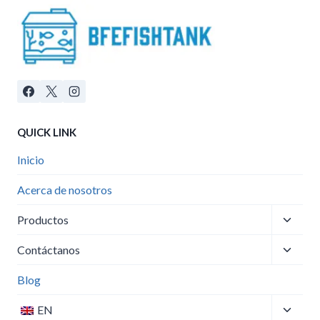
QUICK LINK
Inicio
Acerca de nosotros
Altern
Productos
menú
Altern
hijo
Contáctanos
menú
hijo
Blog
Altern
EN