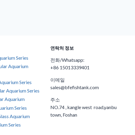
연락처 정보
uarium Series
전화/Whatsapp:
ular Aquarium
+86 15013339401
이메일
quarium Series
sales@bfefishtank.com
ar Aquarium Series
ar Aquarium
주소
NO.74 , kangle west road,yanbu
arium Series
town, Foshan
Glass Aquarium
ium Series