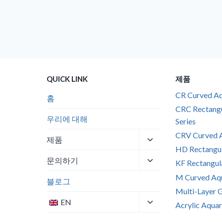
QUICK LINK
제품
CR Curved Aq
홈
CRC Rectang
우리에 대해
Series
CRV Curved A
Toggle
제품
child
HD Rectangul
Toggle
menu
문의하기
KF Rectangul
child
M Curved Aqu
menu
블로그
Multi-Layer 
Toggle
EN
Acrylic Aquar
child