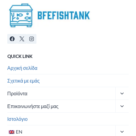
QUICK LINK
Αρχική σελίδα
Σχετικά με εμάς
Toggle
Προϊόντα
child
Toggle
menu
Επικοινωνήστε μαζί μας
child
menu
Ιστολόγιο
Toggle
EN