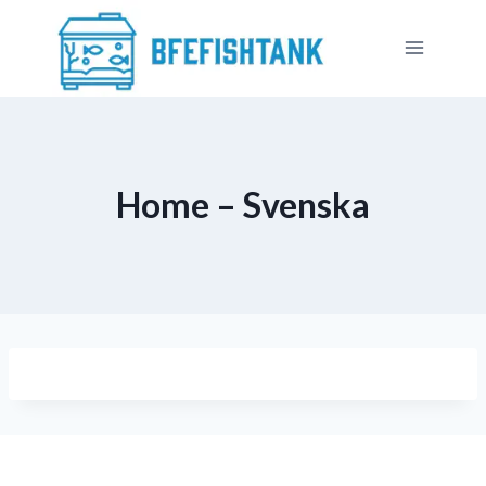
Skip
to
content
Home – Svenska