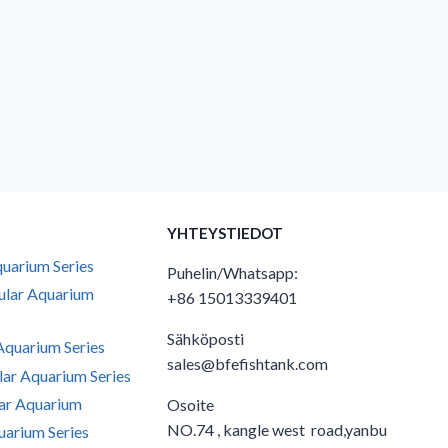
YHTEYSTIEDOT
uarium Series
Puhelin/Whatsapp:
ular Aquarium
+86 15013339401
Sähköposti
quarium Series
sales@bfefishtank.com
ar Aquarium Series
ar Aquarium
Osoite
NO.74 , kangle west road,yanbu
arium Series