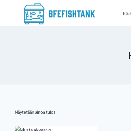
Siirry
sisältöön
Etu
Näytetään ainoa tulos