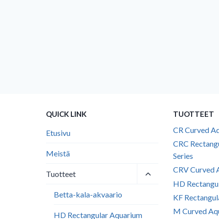
QUICK LINK
TUOTTEET
CR Curved Aq
Etusivu
CRC Rectang
Meistä
Series
CRV Curved A
Toggle
Tuotteet
child
HD Rectangul
menu
Betta-kala-akvaario
KF Rectangul
M Curved Aqu
HD Rectangular Aquarium