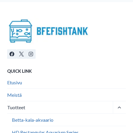
QUICK LINK
Etusivu
Meistä
Toggle
Tuotteet
child
menu
Betta-kala-akvaario
HD Rectangular Aquarium Series