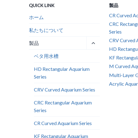
QUICK LINK
製品
CR Curved Aq
ホーム
CRC Rectang
私たちについて
Series
CRV Curved A
子
製品
HD Rectangul
メ
ベタ用水槽
ニ
KF Rectangul
ュ
M Curved Aqu
HD Rectangular Aquarium
ー
Multi-Layer 
Series
を
Acrylic Aquar
切
CRV Curved Aquarium Series
り
替
CRC Rectangular Aquarium
え
Series
る
CR Curved Aquarium Series
KF Rectangular Aquarium