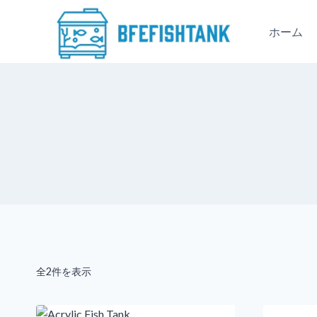
内
容
ホーム
を
ス
キ
ッ
プ
全2件を表示