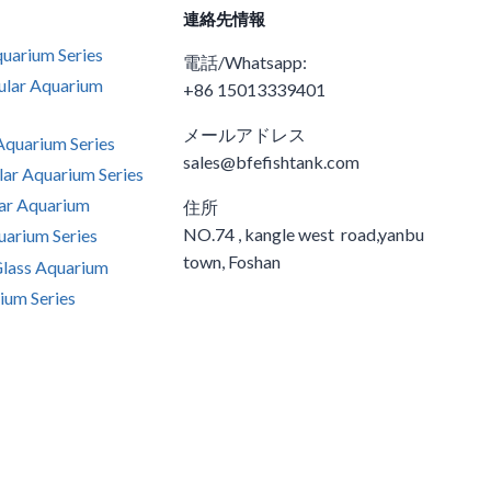
連絡先情報
uarium Series
電話/Whatsapp:
ular Aquarium
+86 15013339401
メールアドレス
quarium Series
sales@bfefishtank.com
ar Aquarium Series
ar Aquarium
住所
NO.74 , kangle west road,yanbu
arium Series
town, Foshan
Glass Aquarium
ium Series