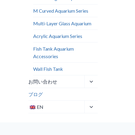
M Curved Aquarium Series
Multi-Layer Glass Aquarium
Acrylic Aquarium Series
Fish Tank Aquarium
Accessories
Wall Fish Tank​
子
お問い合わせ
メ
ブログ
ニ
ュ
子
EN
ー
メ
を
ニ
切
ュ
り