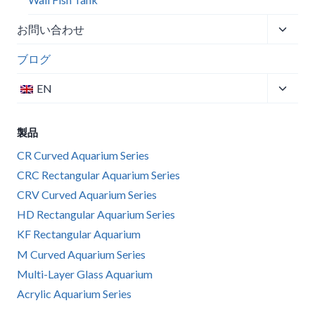
子
お問い合わせ
メ
ブログ
ニ
ュ
子
EN
ー
メ
を
ニ
切
製品
ュ
り
ー
CR Curved Aquarium Series
替
を
CRC Rectangular Aquarium Series
え
切
CRV Curved Aquarium Series
る
り
HD Rectangular Aquarium Series
替
KF Rectangular Aquarium
え
M Curved Aquarium Series
る
Multi-Layer Glass Aquarium
Acrylic Aquarium Series