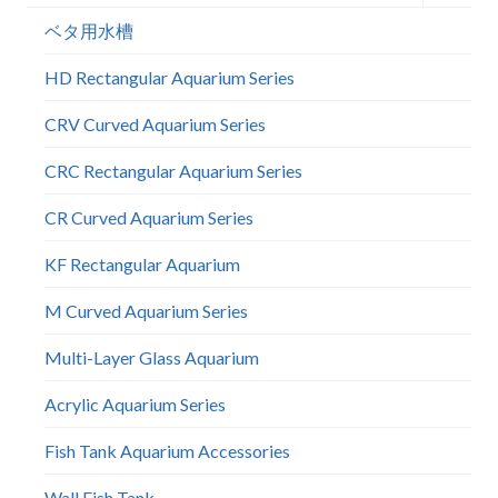
メ
ベタ用水槽
ニ
ュ
HD Rectangular Aquarium Series
ー
を
CRV Curved Aquarium Series
切
り
CRC Rectangular Aquarium Series
替
CR Curved Aquarium Series
え
る
KF Rectangular Aquarium
M Curved Aquarium Series
Multi-Layer Glass Aquarium
Acrylic Aquarium Series
Fish Tank Aquarium Accessories
Wall Fish Tank​