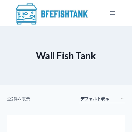
内
容
を
ス
キ
ッ
プ
Wall Fish Tank​
全2件を表示