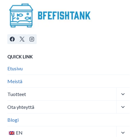
QUICK LINK
Etusivu
Meistä
Toggle
Tuotteet
child
Toggle
menu
Ota yhteyttä
child
menu
Blogi
Toggle
EN