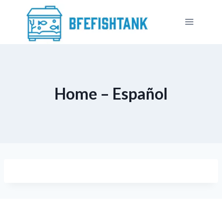
内
容
を
ス
キ
ッ
プ
Home – Español