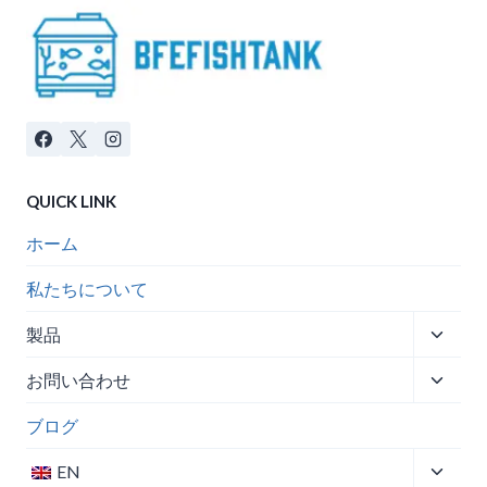
QUICK LINK
ホーム
私たちについて
子
製品
メ
子
お問い合わせ
ニ
メ
ュ
ブログ
ニ
ー
ュ
を
子
EN
ー