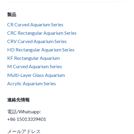
切
メ
を
り
ニ
切
製品
替
ュ
り
え
ー
CR Curved Aquarium Series
替
る
を
CRC Rectangular Aquarium Series
え
切
CRV Curved Aquarium Series
る
り
HD Rectangular Aquarium Series
替
KF Rectangular Aquarium
え
M Curved Aquarium Series
る
Multi-Layer Glass Aquarium
Acrylic Aquarium Series
連絡先情報
電話/Whatsapp:
+86 15013339401
メールアドレス