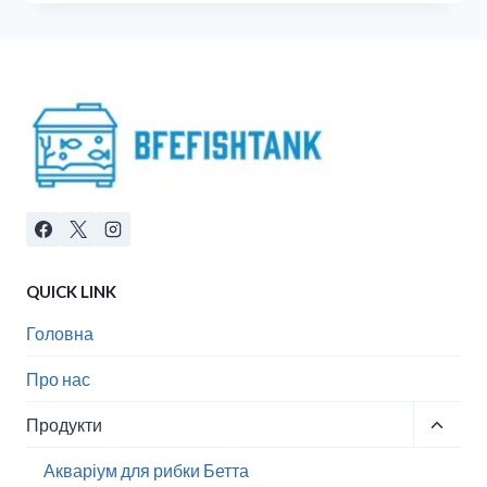
QUICK LINK
Головна
Про нас
Перем
Продукти
меню
Акваріум для рибки Бетта
нащад